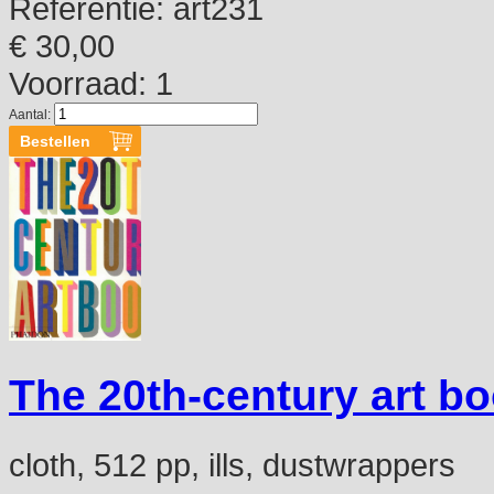
Referentie:
art231
€ 30,00
Voorraad: 1
Aantal:
The 20th-century art b
cloth, 512 pp, ills, dustwrappers