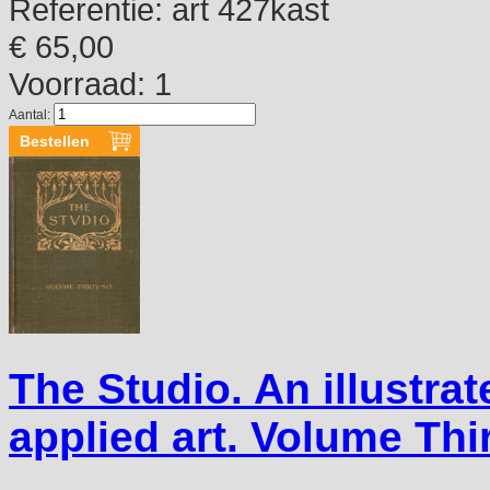
Referentie:
art 427kast
€ 65,00
Voorraad: 1
Aantal:
The Studio. An illustra
applied art. Volume Thi