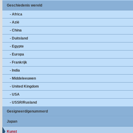
Geschiedenis wereld
- Africa
- Azië
- China
- Duitsland
- Egypte
- Europa
- Frankrijk
- India
- Middeleeuwen
- United Kingdom
- USA
- USSR/Rusland
Gesigneerd/genummerd
Japan
Kunst