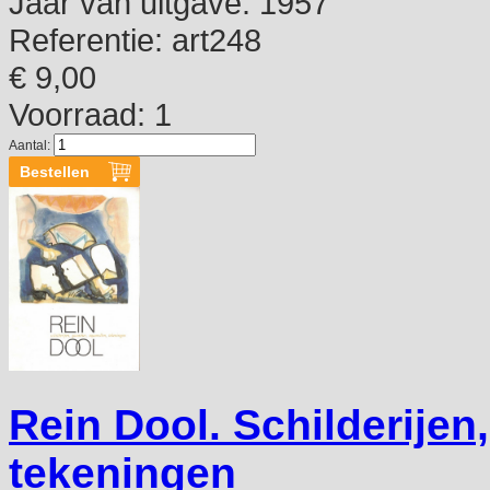
Jaar van uitgave:
1957
Referentie:
art248
€ 9,00
Voorraad: 1
Aantal:
Rein Dool. Schilderijen
tekeningen