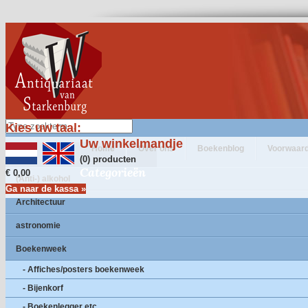
Kies uw taal:
Uw winkelmandje
Home
Over ons
Boekenblog
Voorwaar
(0) producten
Categorieën
€ 0,00
(Anti-) alkohol
Ga naar de kassa »
Architectuur
astronomie
Boekenweek
- Affiches/posters boekenweek
- Bijenkorf
- Boekenlegger etc