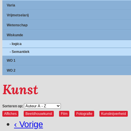
Varia
Vrijmetselarij
Wetenschap
Wiskunde
- logica
- Semantiek
WO 1
WO 2
Kunst
Sorteren op:
Affiches
Beeldhouwkunst
Film
Fotografie
Kunstnijverheid
‹ Vorige