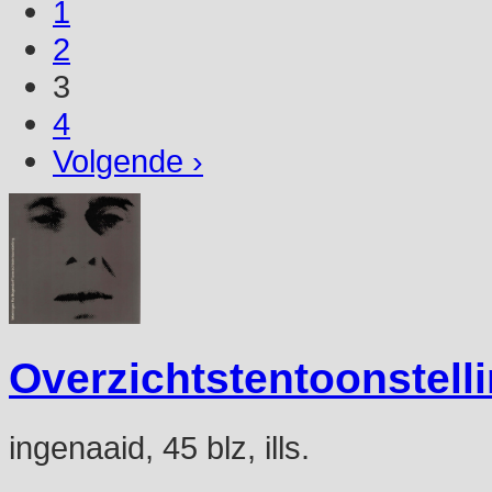
1
2
3
4
Volgende ›
Overzichtstentoonstell
ingenaaid, 45 blz, ills.