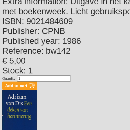
Extra information:
Uitgave in het k
met boekenweek. Licht gebruiksp
ISBN:
9021484609
Publisher:
CPNB
Published year:
1986
Reference:
bw142
€ 5,00
Stock: 1
Quantity: