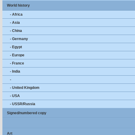
World history
- Africa
- Asia
- China
- Germany
- Egypt
- Europe
- France
- India
-
- United Kingdom
- USA
- USSR/Russia
Signed/numbered copy
Art