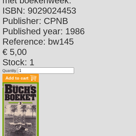
met boekenweek.
ISBN:
9029024453
Publisher:
CPNB
Published year:
1986
Reference:
bw145
€ 5,00
Stock: 1
Quantity: