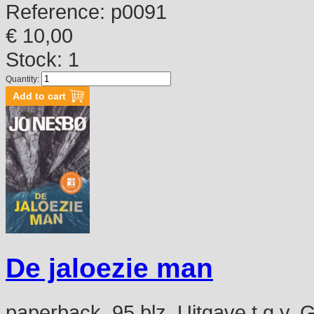
Reference:
p0091
€ 10,00
Stock: 1
Quantity:
De jaloezie man
paperback, 95 blz. Uitgave t.g.v.