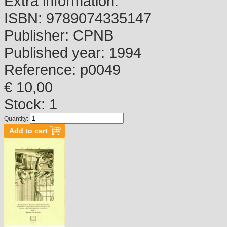
Extra information:
ISBN:
9789074335147
Publisher:
CPNB
Published year:
1994
Reference:
p0049
€ 10,00
Stock: 1
Quantity: