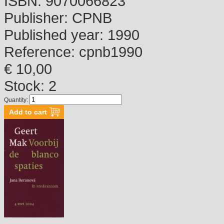
ISBN:
9070066823
Publisher:
CPNB
Published year:
1990
Reference:
cpnb1990
€ 10,00
Stock: 2
Quantity: