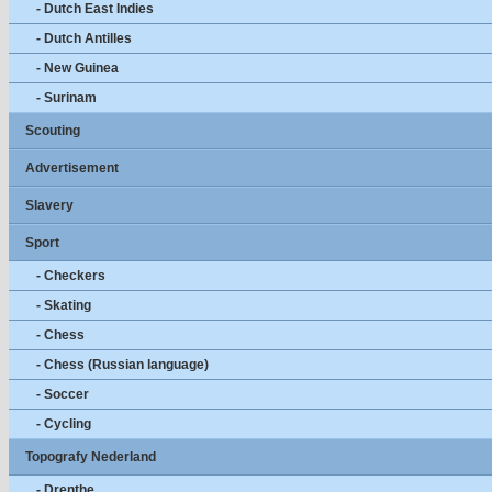
- Dutch East Indies
- Dutch Antilles
- New Guinea
- Surinam
Scouting
Advertisement
Slavery
Sport
- Checkers
- Skating
- Chess
- Chess (Russian language)
- Soccer
- Cycling
Topografy Nederland
- Drenthe