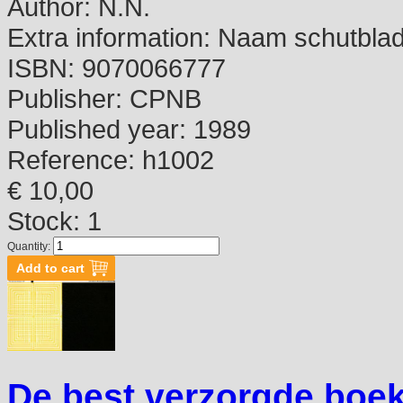
Author:
N.N.
Extra information:
Naam schutbla
ISBN:
9070066777
Publisher:
CPNB
Published year:
1989
Reference:
h1002
€ 10,00
Stock: 1
Quantity:
De best verzorgde boek