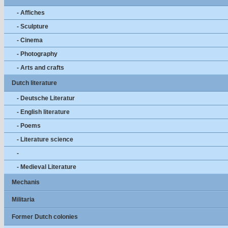
- Affiches
- Sculpture
- Cinema
- Photography
- Arts and crafts
Dutch literature
- Deutsche Literatur
- English literature
- Poems
- Literature science
-
- Medieval Literature
Mechanis
Militaria
Former Dutch colonies