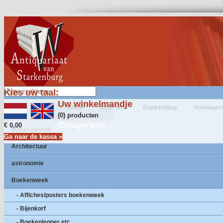
Kies uw taal:
Uw winkelmandje
Home
Over ons
Boekenblog
Voorwaar
(0) producten
Categorieën
€ 0,00
(Anti-) alkohol
Ga naar de kassa »
Architectuur
astronomie
Boekenweek
- Affiches/posters boekenweek
- Bijenkorf
- Boekenlegger etc