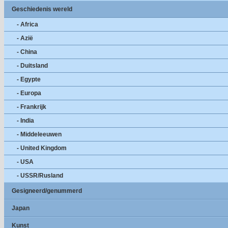
Geschiedenis wereld
- Africa
- Azië
- China
- Duitsland
- Egypte
- Europa
- Frankrijk
- India
- Middeleeuwen
- United Kingdom
- USA
- USSR/Rusland
Gesigneerd/genummerd
Japan
Kunst