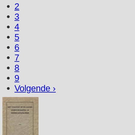
2
3
4
5
6
7
8
9
Volgende ›