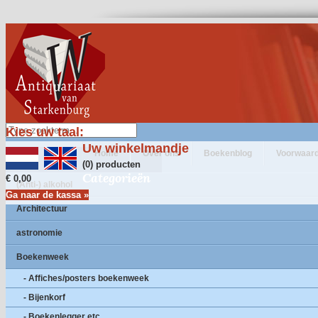
Kies uw taal:
Uw winkelmandje
Home
Over ons
Boekenblog
Voorwaar
(0) producten
Categorieën
€ 0,00
(Anti-) alkohol
Ga naar de kassa »
Architectuur
astronomie
Boekenweek
- Affiches/posters boekenweek
- Bijenkorf
- Boekenlegger etc