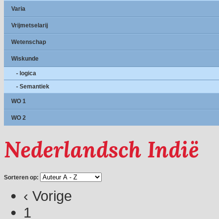
Varia
Vrijmetselarij
Wetenschap
Wiskunde
- logica
- Semantiek
WO 1
WO 2
Nederlandsch Indië
Sorteren op:
‹ Vorige
1