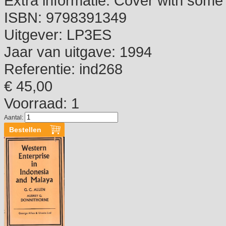
Extra informatie:
Cover with some
ISBN:
9798391349
Uitgever:
LP3ES
Jaar van uitgave:
1994
Referentie:
ind268
€ 45,00
Voorraad: 1
Aantal: