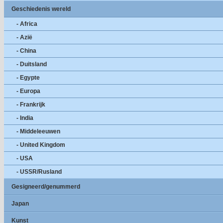
Geschiedenis wereld
- Africa
- Azië
- China
- Duitsland
- Egypte
- Europa
- Frankrijk
- India
- Middeleeuwen
- United Kingdom
- USA
- USSR/Rusland
Gesigneerd/genummerd
Japan
Kunst