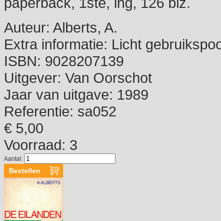
paperback, 1ste, ing, 126 blz.
Auteur:
Alberts, A.
Extra informatie:
Licht gebruikspoo
ISBN:
9028207139
Uitgever:
Van Oorschot
Jaar van uitgave:
1989
Referentie:
sa052
€ 5,00
Voorraad: 3
Aantal: