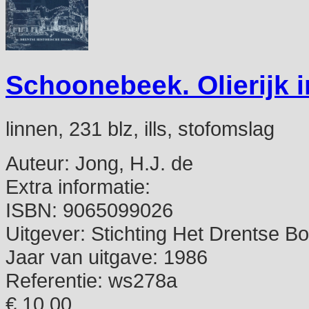
Schoonebeek. Olierijk 
linnen, 231 blz, ills, stofomslag
Auteur:
Jong, H.J. de
Extra informatie:
ISBN:
9065099026
Uitgever:
Stichting Het Drentse B
Jaar van uitgave:
1986
Referentie:
ws278a
€ 10,00