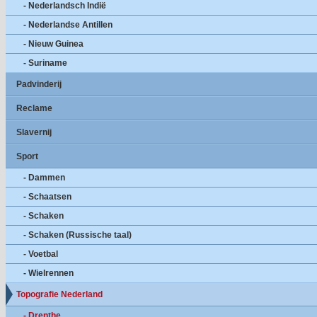
- Nederlandsch Indië
- Nederlandse Antillen
- Nieuw Guinea
- Suriname
Padvinderij
Reclame
Slavernij
Sport
- Dammen
- Schaatsen
- Schaken
- Schaken (Russische taal)
- Voetbal
- Wielrennen
Topografie Nederland
- Drenthe