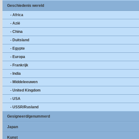
Geschiedenis wereld
- Africa
- Azië
- China
- Duitsland
- Egypte
- Europa
- Frankrijk
- India
- Middeleeuwen
- United Kingdom
- USA
- USSR/Rusland
Gesigneerd/genummerd
Japan
Kunst