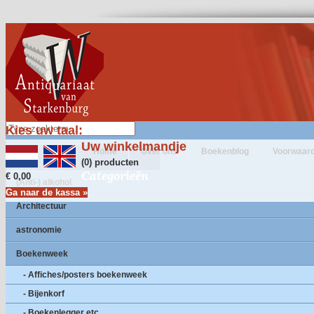
Kies uw taal:
Uw winkelmandje
Home
Over ons
Boekenblog
Voorwaar
(0) producten
Categorieën
€ 0,00
(Anti-) alkohol
Ga naar de kassa »
Architectuur
astronomie
Boekenweek
- Affiches/posters boekenweek
- Bijenkorf
- Boekenlegger etc