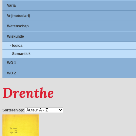
Varia
Vrijmetselarij
Wetenschap
Wiskunde
- logica
- Semantiek
WO 1
WO 2
Drenthe
Sorteren op: