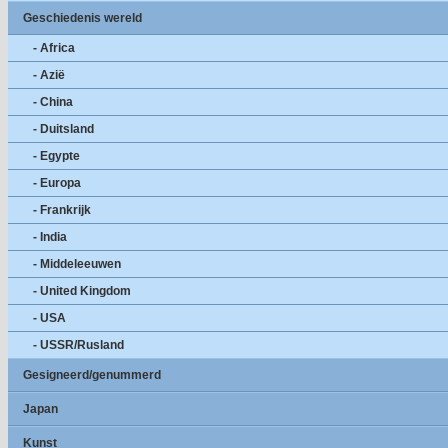
Geschiedenis wereld
- Africa
- Azië
- China
- Duitsland
- Egypte
- Europa
- Frankrijk
- India
- Middeleeuwen
- United Kingdom
- USA
- USSR/Rusland
Gesigneerd/genummerd
Japan
Kunst