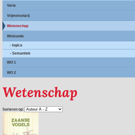
Varia
Vrijmetselarij
Wetenschap
Wiskunde
- logica
- Semantiek
WO 1
WO 2
Wetenschap
Sorteren op: