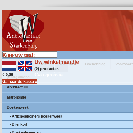
Kies uw taal:
Uw winkelmandje
Home
Over ons
Boekenblog
Voorwaar
(0) producten
Categorieën
€ 0,00
(Anti-) alkohol
Ga naar de kassa »
Architectuur
astronomie
Boekenweek
- Affiches/posters boekenweek
- Bijenkorf
- Boekenlegger etc