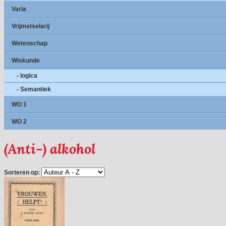
Varia
Vrijmetselarij
Wetenschap
Wiskunde
- logica
- Semantiek
WO 1
WO 2
(Anti-) alkohol
Sorteren op: