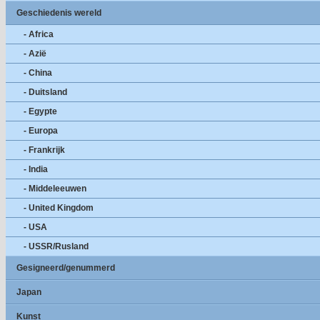
Geschiedenis wereld
- Africa
- Azië
- China
- Duitsland
- Egypte
- Europa
- Frankrijk
- India
- Middeleeuwen
- United Kingdom
- USA
- USSR/Rusland
Gesigneerd/genummerd
Japan
Kunst