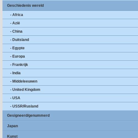
Geschiedenis wereld
- Africa
- Azië
- China
- Duitsland
- Egypte
- Europa
- Frankrijk
- India
- Middeleeuwen
- United Kingdom
- USA
- USSR/Rusland
Gesigneerd/genummerd
Japan
Kunst