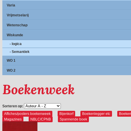
Varia
Vrijmetselarij
Wetenschap
Wiskunde
- logica
- Semantiek
WO 1
WO 2
Boekenweek
Sorteren op:
Affiches/posters boekenweek
Bijenkorf
Boekenlegger etc
Boeke
Magazines
NBLC/CPNB
Spannende boek