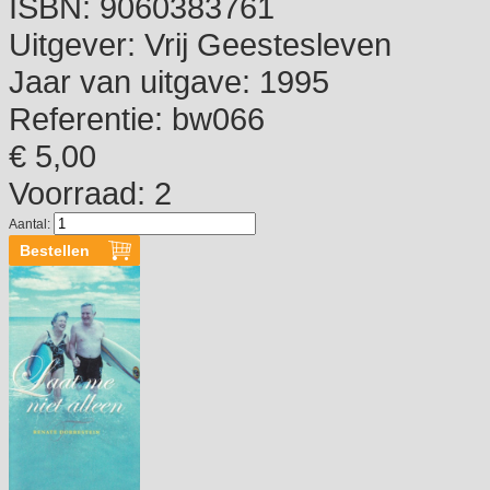
ISBN:
9060383761
Uitgever:
Vrij Geestesleven
Jaar van uitgave:
1995
Referentie:
bw066
€ 5,00
Voorraad: 2
Aantal: