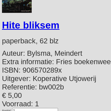
Hite bliksem
paperback, 62 blz
Auteur:
Bylsma, Meindert
Extra informatie:
Fries boekenwee
ISBN:
906570289x
Uitgever:
Koperative Utjowerij
Referentie:
bw002b
€ 5,00
Voorraad: 1
Aantal: