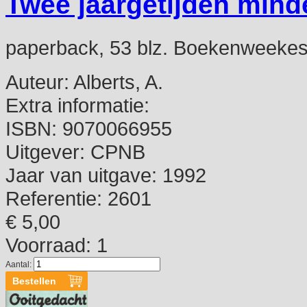
Twee jaargetijden minde
paperback, 53 blz. Boekenweeke
Auteur:
Alberts, A.
Extra informatie:
ISBN:
9070066955
Uitgever:
CPNB
Jaar van uitgave:
1992
Referentie:
2601
€ 5,00
Voorraad: 1
Aantal: