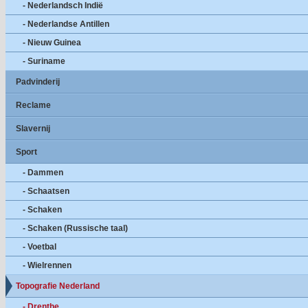
- Nederlandsch Indië
- Nederlandse Antillen
- Nieuw Guinea
- Suriname
Padvinderij
Reclame
Slavernij
Sport
- Dammen
- Schaatsen
- Schaken
- Schaken (Russische taal)
- Voetbal
- Wielrennen
Topografie Nederland
- Drenthe