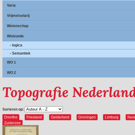
Varia
Vrijmetselarij
Wetenschap
Wiskunde
- logica
- Semantiek
WO 1
WO 2
Topografie Nederlan
Sorteren op:
Drenthe
Friesland
Gelderland
Groningen
Limburg
Noor
Zuiderzee