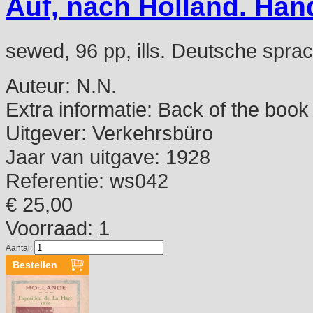
Auf, nach Holland. Han
sewed, 96 pp, ills. Deutsche spra
Auteur:
N.N.
Extra informatie:
Back of the book
Uitgever:
Verkehrsbüro
Jaar van uitgave:
1928
Referentie:
ws042
€ 25,00
Voorraad: 1
Aantal: