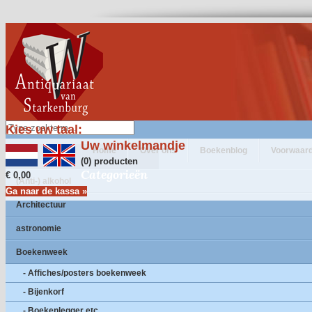
Kies uw taal:
Uw winkelmandje
Home
Over ons
Boekenblog
Voorwaar
(0) producten
Categorieën
€ 0,00
(Anti-) alkohol
Ga naar de kassa »
Architectuur
astronomie
Boekenweek
- Affiches/posters boekenweek
- Bijenkorf
- Boekenlegger etc