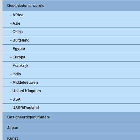
Geschiedenis wereld
- Africa
- Azië
- China
- Duitsland
- Egypte
- Europa
- Frankrijk
- India
- Middeleeuwen
- United Kingdom
- USA
- USSR/Rusland
Gesigneerd/genummerd
Japan
Kunst