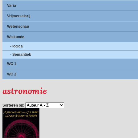
Varia
Vrijmetselarij
Wetenschap
Wiskunde
- logica
- Semantiek
WO 1
WO 2
astronomie
Sorteren op: