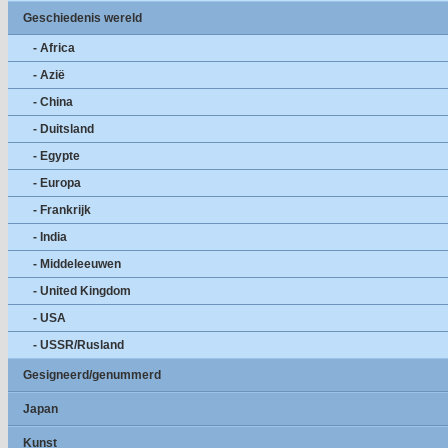
Geschiedenis wereld
- Africa
- Azië
- China
- Duitsland
- Egypte
- Europa
- Frankrijk
- India
- Middeleeuwen
- United Kingdom
- USA
- USSR/Rusland
Gesigneerd/genummerd
Japan
Kunst