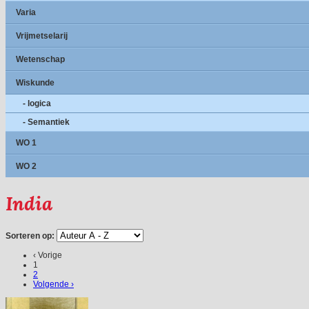
Varia
Vrijmetselarij
Wetenschap
Wiskunde
- logica
- Semantiek
WO 1
WO 2
India
Sorteren op:
‹ Vorige
1
2
Volgende ›