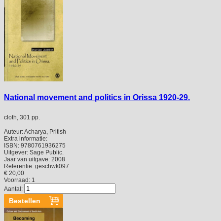
National movement and politics in Orissa 1920-29.
cloth, 301 pp.
Auteur:
Acharya, Pritish
Extra informatie:
ISBN:
9780761936275
Uitgever:
Sage Public.
Jaar van uitgave:
2008
Referentie:
geschwk097
€ 20,00
Voorraad: 1
Aantal: