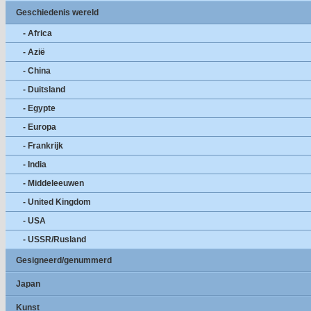
Geschiedenis wereld
- Africa
- Azië
- China
- Duitsland
- Egypte
- Europa
- Frankrijk
- India
- Middeleeuwen
- United Kingdom
- USA
- USSR/Rusland
Gesigneerd/genummerd
Japan
Kunst