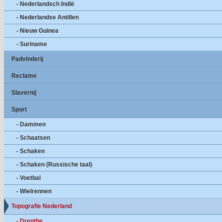
- Nederlandsch Indië
- Nederlandse Antillen
- Nieuw Guinea
- Suriname
Padvinderij
Reclame
Slavernij
Sport
- Dammen
- Schaatsen
- Schaken
- Schaken (Russische taal)
- Voetbal
- Wielrennen
Topografie Nederland
- Drenthe