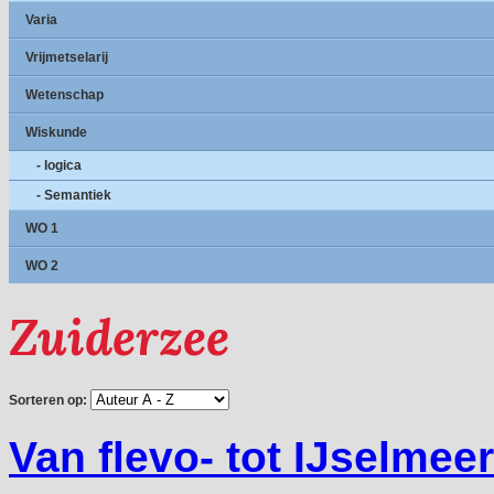
Varia
Vrijmetselarij
Wetenschap
Wiskunde
- logica
- Semantiek
WO 1
WO 2
Zuiderzee
Sorteren op:
Van flevo- tot IJselmeer