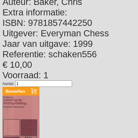
Auteur:
Baker, Chris
Extra informatie:
ISBN:
9781857442250
Uitgever:
Everyman Chess
Jaar van uitgave:
1999
Referentie:
schaken556
€ 10,00
Voorraad: 1
Aantal: