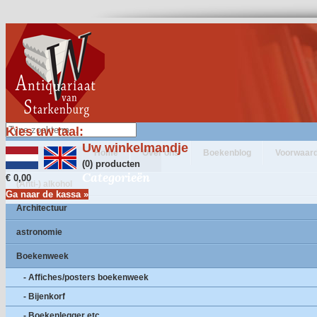
Kies uw taal:
Uw winkelmandje
Home
Over ons
Boekenblog
Voorwaar
(0) producten
Categorieën
€ 0,00
(Anti-) alkohol
Ga naar de kassa »
Architectuur
astronomie
Boekenweek
- Affiches/posters boekenweek
- Bijenkorf
- Boekenlegger etc