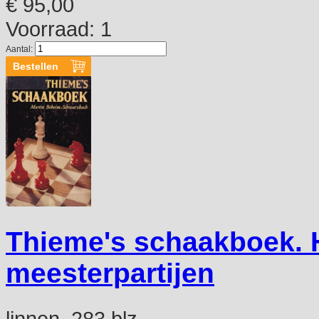
€ 95,00
Voorraad: 1
Aantal:
Thieme's schaakboek. 
meesterpartijen
linnen, 283 blz