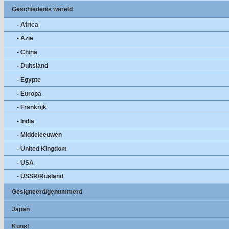
Geschiedenis wereld
- Africa
- Azië
- China
- Duitsland
- Egypte
- Europa
- Frankrijk
- India
- Middeleeuwen
- United Kingdom
- USA
- USSR/Rusland
Gesigneerd/genummerd
Japan
Kunst