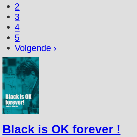
2
3
4
5
Volgende ›
Black is OK forever !