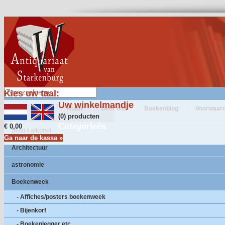
Kies uw taal:
Uw winkelmandje
Home
Over ons
Boekenblog
Voorwaar
(0) producten
Categorieën
€ 0,00
(Anti-) alkohol
Ga naar de kassa »
Architectuur
astronomie
Boekenweek
- Affiches/posters boekenweek
- Bijenkorf
- Boekenlegger etc