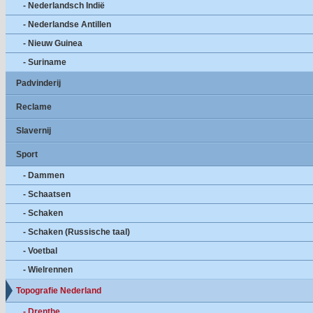
- Nederlandsch Indië
- Nederlandse Antillen
- Nieuw Guinea
- Suriname
Padvinderij
Reclame
Slavernij
Sport
- Dammen
- Schaatsen
- Schaken
- Schaken (Russische taal)
- Voetbal
- Wielrennen
Topografie Nederland
- Drenthe