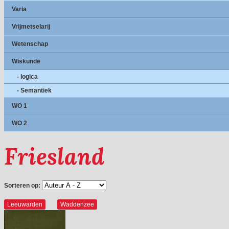
Varia
Vrijmetselarij
Wetenschap
Wiskunde
- logica
- Semantiek
WO 1
WO 2
Friesland
Sorteren op:
Leeuwarden
Waddenzee