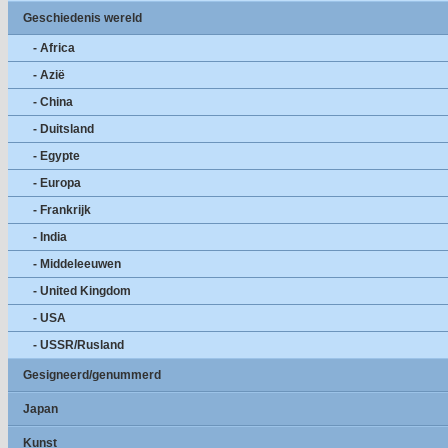
Geschiedenis wereld
- Africa
- Azië
- China
- Duitsland
- Egypte
- Europa
- Frankrijk
- India
- Middeleeuwen
- United Kingdom
- USA
- USSR/Rusland
Gesigneerd/genummerd
Japan
Kunst