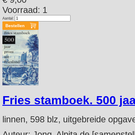
Voorraad: 1
Aantal:
Fries stamboek. 500 jaa
linnen, 598 blz, uitgebreide opgav
Auteur:
Jong, Alpita de [samenstell