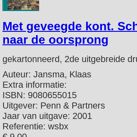
Met geveegde kont. Sch
naar de oorsprong
gekartonneerd, 2de uitgebreide druk
Auteur:
Jansma, Klaas
Extra informatie:
ISBN:
9080655015
Uitgever:
Penn & Partners
Jaar van uitgave:
2001
Referentie:
wsbx
€ 9,00