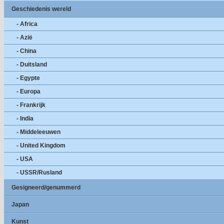
Geschiedenis wereld
- Africa
- Azië
- China
- Duitsland
- Egypte
- Europa
- Frankrijk
- India
- Middeleeuwen
- United Kingdom
- USA
- USSR/Rusland
Gesigneerd/genummerd
Japan
Kunst