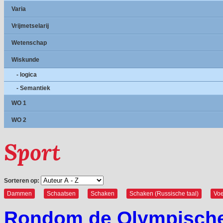
Varia
Vrijmetselarij
Wetenschap
Wiskunde
- logica
- Semantiek
WO 1
WO 2
Sport
Sorteren op:
Dammen
Schaatsen
Schaken
Schaken (Russische taal)
Voe
Rondom de Olympische