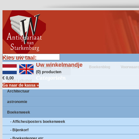
Kies uw taal:
Uw winkelmandje
Home
Over ons
Boekenblog
Voorwaar
(0) producten
Categorieën
€ 0,00
(Anti-) alkohol
Ga naar de kassa »
Architectuur
astronomie
Boekenweek
- Affiches/posters boekenweek
- Bijenkorf
- Boekenlegger etc