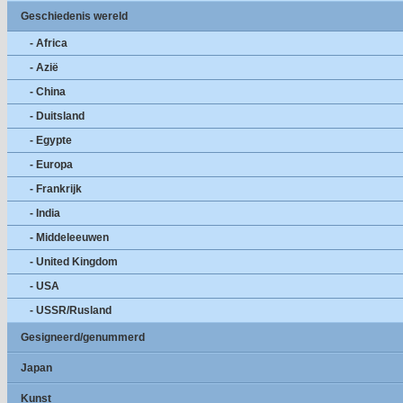
Geschiedenis wereld
- Africa
- Azië
- China
- Duitsland
- Egypte
- Europa
- Frankrijk
- India
- Middeleeuwen
- United Kingdom
- USA
- USSR/Rusland
Gesigneerd/genummerd
Japan
Kunst