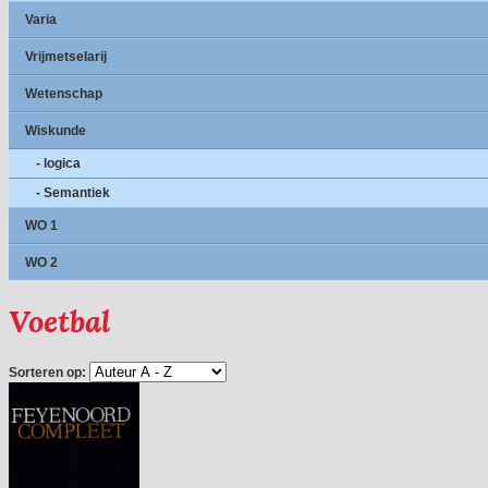
Varia
Vrijmetselarij
Wetenschap
Wiskunde
- logica
- Semantiek
WO 1
WO 2
Voetbal
Sorteren op: