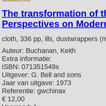
The transformation of t
Perspectives on Moder
cloth, 336 pp, ills, dustwrappers 
Auteur:
Buchanan, Keith
Extra informatie:
ISBN:
071351549x
Uitgever:
G. Bell and sons
Jaar van uitgave:
1973
Referentie:
gwchinax
€ 12,00