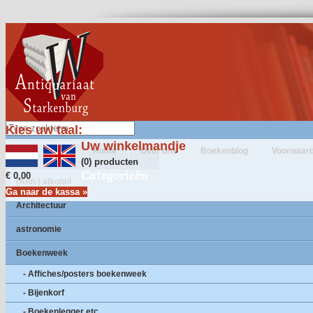
Kies uw taal:
Uw winkelmandje
Home
Over ons
Boekenblog
Voorwaar
(0) producten
Categorieën
€ 0,00
(Anti-) alkohol
Ga naar de kassa »
Architectuur
astronomie
Boekenweek
- Affiches/posters boekenweek
- Bijenkorf
- Boekenlegger etc