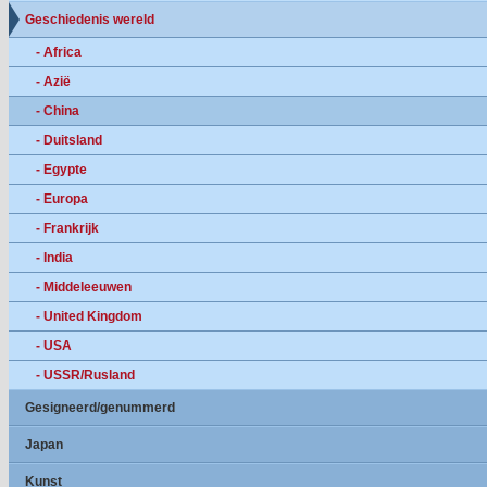
Geschiedenis wereld
- Africa
- Azië
- China
- Duitsland
- Egypte
- Europa
- Frankrijk
- India
- Middeleeuwen
- United Kingdom
- USA
- USSR/Rusland
Gesigneerd/genummerd
Japan
Kunst