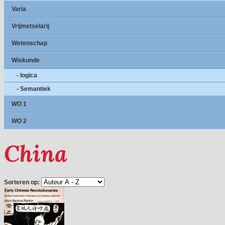
Varia
Vrijmetselarij
Wetenschap
Wiskunde
- logica
- Semantiek
WO 1
WO 2
China
Sorteren op: