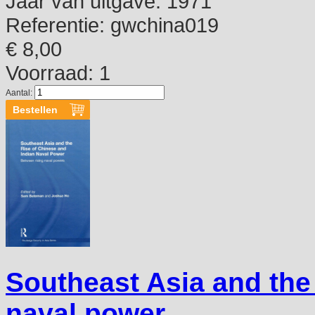
Jaar van uitgave:
1971
Referentie:
gwchina019
€ 8,00
Voorraad: 1
Aantal:
Southeast Asia and the 
naval power