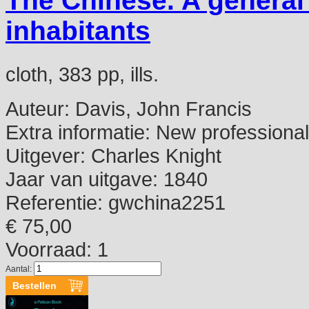
The Chinese. A general 
inhabitants
cloth, 383 pp, ills.
Auteur:
Davis, John Francis
Extra informatie:
New professional b
Uitgever:
Charles Knight
Jaar van uitgave:
1840
Referentie:
gwchina2251
€ 75,00
Voorraad: 1
Aantal: