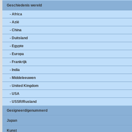
Geschiedenis wereld
- Africa
- Azië
- China
- Duitsland
- Egypte
- Europa
- Frankrijk
- India
- Middeleeuwen
- United Kingdom
- USA
- USSR/Rusland
Gesigneerd/genummerd
Japan
Kunst