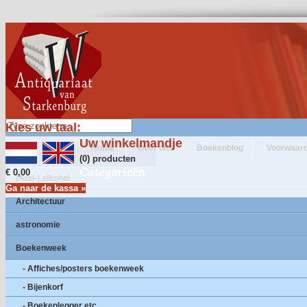
Kies uw taal:
Uw winkelmandje
Home
Over ons
Boekenblog
Voorwaar
(0) producten
Categorieën
€ 0,00
(Anti-) alkohol
Ga naar de kassa »
Architectuur
astronomie
Boekenweek
- Affiches/posters boekenweek
- Bijenkorf
- Boekenlegger etc