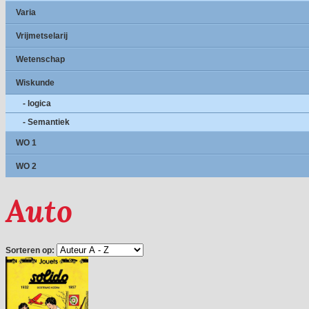
Varia
Vrijmetselarij
Wetenschap
Wiskunde
- logica
- Semantiek
WO 1
WO 2
Auto
Sorteren op: