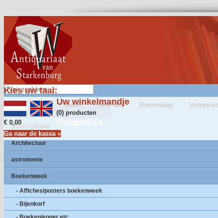
Kies uw taal:
Uw winkelmandje
Home
Over ons
Boekenblog
Voorwaar
(0) producten
Categorieën
€ 0,00
(Anti-) alkohol
Ga naar de kassa »
Architectuur
astronomie
Boekenweek
- Affiches/posters boekenweek
- Bijenkorf
- Boekenlegger etc