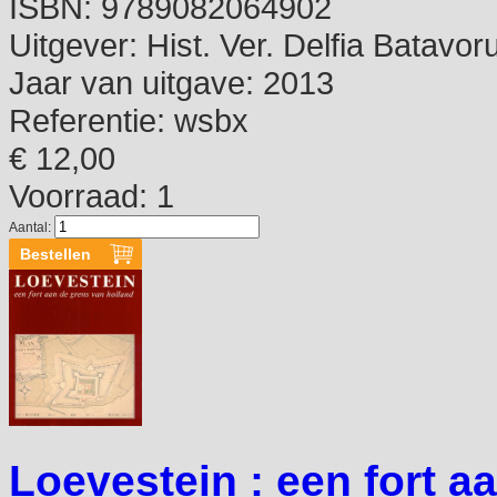
ISBN:
9789082064902
Uitgever:
Hist. Ver. Delfia Batavo
Jaar van uitgave:
2013
Referentie:
wsbx
€ 12,00
Voorraad: 1
Aantal:
Loevestein : een fort a