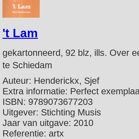
't Lam
gekartonneerd, 92 blz, ills. Over 
te Schiedam
Auteur:
Henderickx, Sjef
Extra informatie:
Perfect exemplaa
ISBN:
9789073677203
Uitgever:
Stichting Musis
Jaar van uitgave:
2010
Referentie:
artx