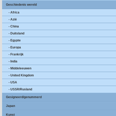
Geschiedenis wereld
- Africa
- Azië
- China
- Duitsland
- Egypte
- Europa
- Frankrijk
- India
- Middeleeuwen
- United Kingdom
- USA
- USSR/Rusland
Gesigneerd/genummerd
Japan
Kunst