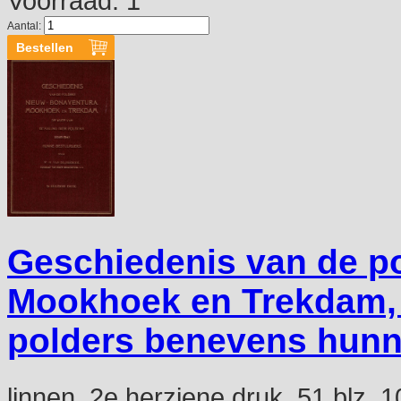
Voorraad: 1
Aantal:
Geschiedenis van de p
Mookhoek en Trekdam, 
polders benevens hunn
linnen, 2e herziene druk, 51 blz, 1