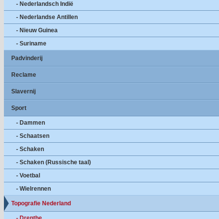
- Nederlandsch Indië
- Nederlandse Antillen
- Nieuw Guinea
- Suriname
Padvinderij
Reclame
Slavernij
Sport
- Dammen
- Schaatsen
- Schaken
- Schaken (Russische taal)
- Voetbal
- Wielrennen
Topografie Nederland
- Drenthe