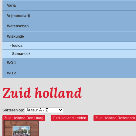
Varia
Vrijmetselarij
Wetenschap
Wiskunde
- logica
- Semantiek
WO 1
WO 2
Zuid holland
Sorteren op:
Zuid Holland Den Haag
Zuid Holland Leiden
Zuid Holland Rotterdam