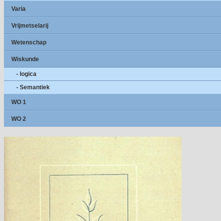
Varia
Vrijmetselarij
Wetenschap
Wiskunde
- logica
- Semantiek
WO 1
WO 2