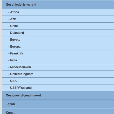
Geschiedenis wereld
- Africa
- Azië
- China
- Duitsland
- Egypte
- Europa
- Frankrijk
- India
- Middeleeuwen
- United Kingdom
- USA
- USSR/Rusland
Gesigneerd/genummerd
Japan
Kunst