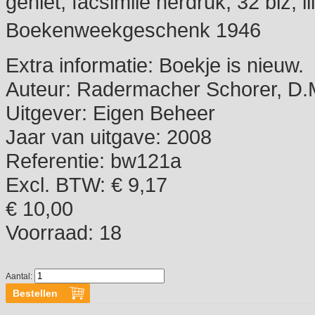
geniet, facsimile herdruk, 32 blz, i
Boekenweekgeschenk 1946
Extra informatie:
Boekje is nieuw.
Auteur:
Radermacher Schorer, D.M.
Uitgever:
Eigen Beheer
Jaar van uitgave:
2008
Referentie:
bw121a
Excl. BTW: € 9,17
€ 10,00
Voorraad:
18
Aantal: