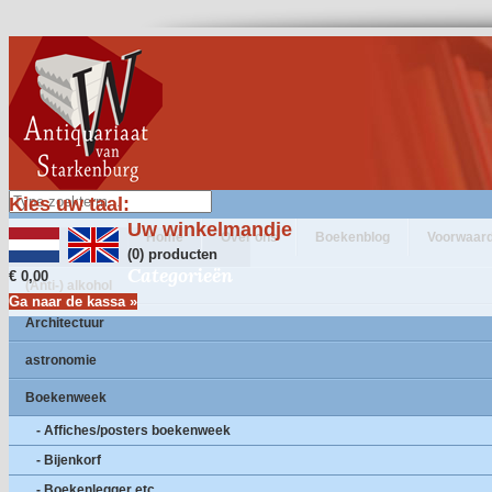
Kies uw taal:
Uw winkelmandje
Home
Over ons
Boekenblog
Voorwaar
(0) producten
Categorieën
€ 0,00
(Anti-) alkohol
Ga naar de kassa »
Architectuur
astronomie
Boekenweek
- Affiches/posters boekenweek
- Bijenkorf
- Boekenlegger etc