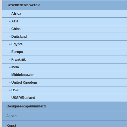
Geschiedenis wereld
- Africa
- Azië
- China
- Duitsland
- Egypte
- Europa
- Frankrijk
- India
- Middeleeuwen
- United Kingdom
- USA
- USSR/Rusland
Gesigneerd/genummerd
Japan
Kunst