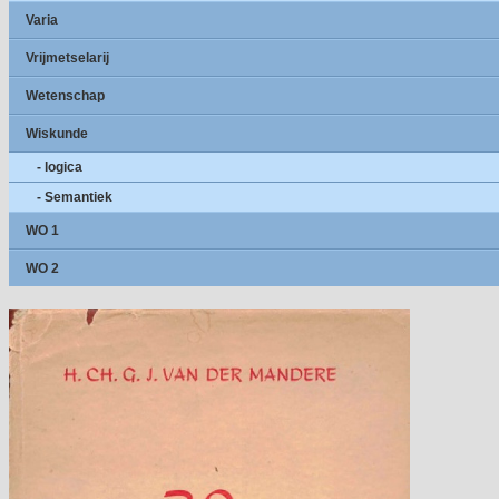
Varia
Vrijmetselarij
Wetenschap
Wiskunde
- logica
- Semantiek
WO 1
WO 2