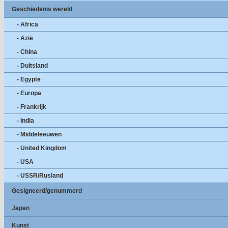
Geschiedenis wereld
- Africa
- Azië
- China
- Duitsland
- Egypte
- Europa
- Frankrijk
- India
- Middeleeuwen
- United Kingdom
- USA
- USSR/Rusland
Gesigneerd/genummerd
Japan
Kunst