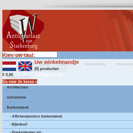
Kies uw taal:
Uw winkelmandje
Home
Over ons
Boekenblog
Voorwaar
(0) producten
Categorieën
€ 0,00
(Anti-) alkohol
Ga naar de kassa »
Architectuur
astronomie
Boekenweek
- Affiches/posters boekenweek
- Bijenkorf
- Boekenlegger etc