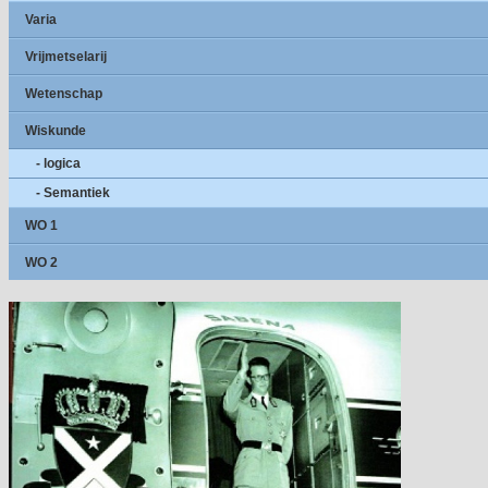
Varia
Vrijmetselarij
Wetenschap
Wiskunde
- logica
- Semantiek
WO 1
WO 2