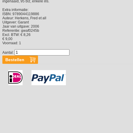
ingenaaid, 95 blz, enkele ills.
Extra informatie:
ISBN:
9789044119886
Auteur:
Herkens, Fred et all
Uitgever:
Garant
Jaar van uitgave:
2006
Referentie:
gwaf0245b
Excl. BTW: € 8,26
€ 9,00
Voorraad:
1
Aantal: