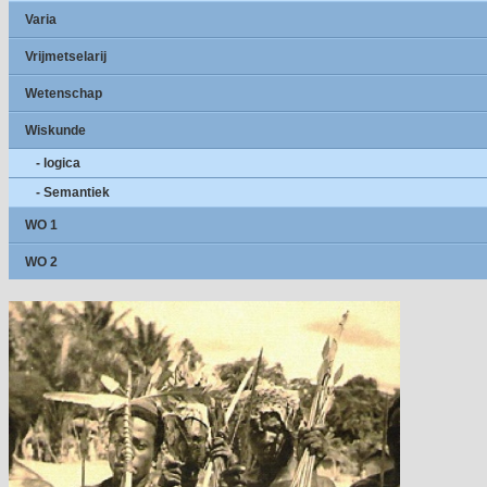
Varia
Vrijmetselarij
Wetenschap
Wiskunde
- logica
- Semantiek
WO 1
WO 2