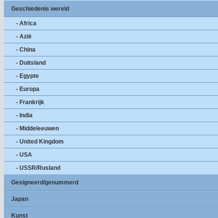
Geschiedenis wereld
- Africa
- Azië
- China
- Duitsland
- Egypte
- Europa
- Frankrijk
- India
- Middeleeuwen
- United Kingdom
- USA
- USSR/Rusland
Gesigneerd/genummerd
Japan
Kunst