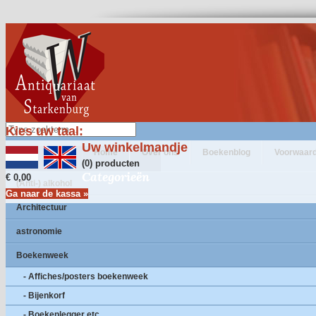
Kies uw taal:
Uw winkelmandje
Home
Over ons
Boekenblog
Voorwaar
(0) producten
Categorieën
€ 0,00
(Anti-) alkohol
Ga naar de kassa »
Architectuur
astronomie
Boekenweek
- Affiches/posters boekenweek
- Bijenkorf
- Boekenlegger etc