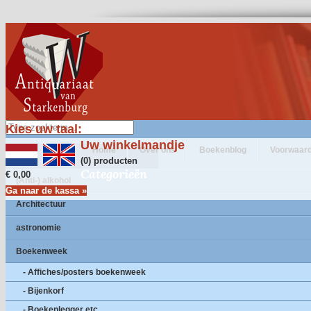
Kies uw taal:
Uw winkelmandje
Home
Over ons
Boekenblog
Voorwaar
(0) producten
Categorieën
€ 0,00
(Anti-) alkohol
Ga naar de kassa »
Architectuur
astronomie
Boekenweek
- Affiches/posters boekenweek
- Bijenkorf
- Boekenlegger etc