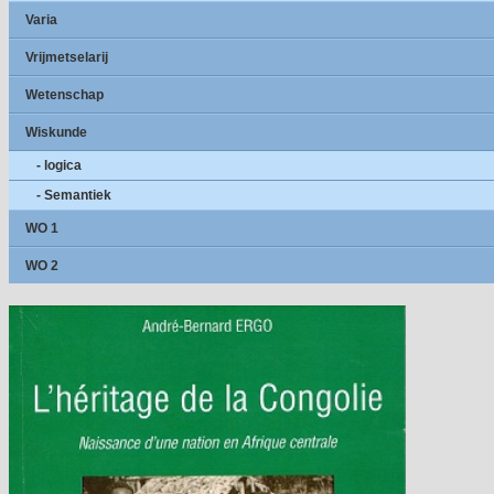
Varia
Vrijmetselarij
Wetenschap
Wiskunde
- logica
- Semantiek
WO 1
WO 2