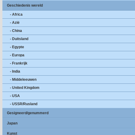
Geschiedenis wereld
- Africa
- Azië
- China
- Duitsland
- Egypte
- Europa
- Frankrijk
- India
- Middeleeuwen
- United Kingdom
- USA
- USSR/Rusland
Gesigneerd/genummerd
Japan
Kunst