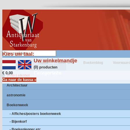
Kies uw taal:
Uw winkelmandje
Home
Over ons
Boekenblog
Voorwaar
(0) producten
Categorieën
€ 0,00
(Anti-) alkohol
Ga naar de kassa »
Architectuur
astronomie
Boekenweek
- Affiches/posters boekenweek
- Bijenkorf
- Boekenlegger etc