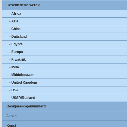
Geschiedenis wereld
- Africa
- Azië
- China
- Duitsland
- Egypte
- Europa
- Frankrijk
- India
- Middeleeuwen
- United Kingdom
- USA
- USSR/Rusland
Gesigneerd/genummerd
Japan
Kunst