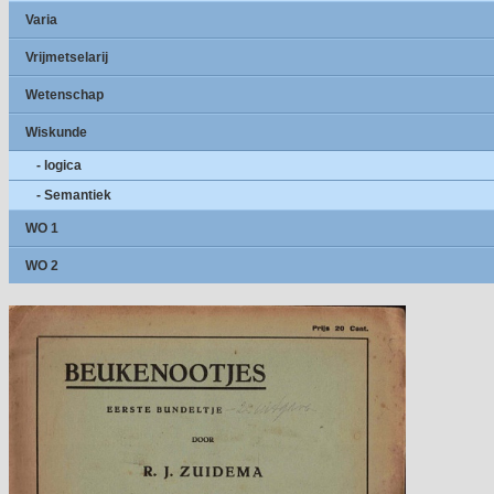
Varia
Vrijmetselarij
Wetenschap
Wiskunde
- logica
- Semantiek
WO 1
WO 2