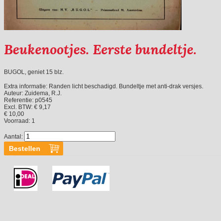
Beukenootjes. Eerste bundeltje.
BUGOL, geniet 15 blz.
Extra informatie:
Randen licht beschadigd. Bundeltje met anti-drak versjes.
Auteur:
Zuidema, R.J.
Referentie:
p0545
Excl. BTW: € 9,17
€ 10,00
Voorraad:
1
Aantal: