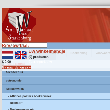
Kies uw taal:
Uw winkelmandje
Home
Over ons
Boekenblog
Voorwaar
(0) producten
Categorieën
€ 0,00
(Anti-) alkohol
Ga naar de kassa »
Architectuur
astronomie
Boekenweek
- Affiches/posters boekenweek
- Bijenkorf
- Boekenlegger etc