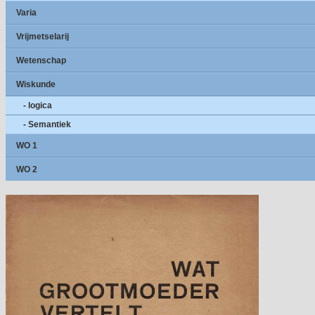
Varia
Vrijmetselarij
Wetenschap
Wiskunde
- logica
- Semantiek
WO 1
WO 2