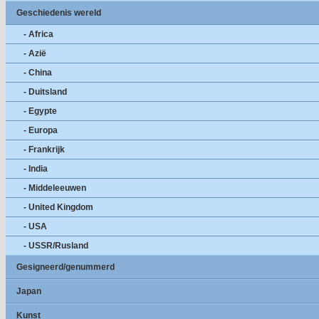
Geschiedenis wereld
- Africa
- Azië
- China
- Duitsland
- Egypte
- Europa
- Frankrijk
- India
- Middeleeuwen
- United Kingdom
- USA
- USSR/Rusland
Gesigneerd/genummerd
Japan
Kunst