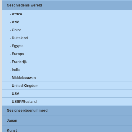
Geschiedenis wereld
- Africa
- Azië
- China
- Duitsland
- Egypte
- Europa
- Frankrijk
- India
- Middeleeuwen
- United Kingdom
- USA
- USSR/Rusland
Gesigneerd/genummerd
Japan
Kunst