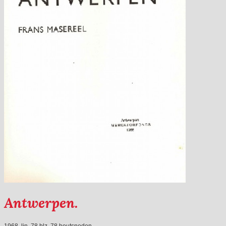
Antwerpen.
1968, lin, 78 blz, 78 houtsneden