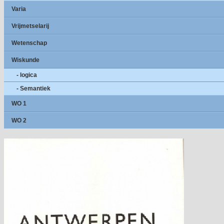
Varia
Vrijmetselarij
Wetenschap
Wiskunde
- logica
- Semantiek
WO 1
WO 2