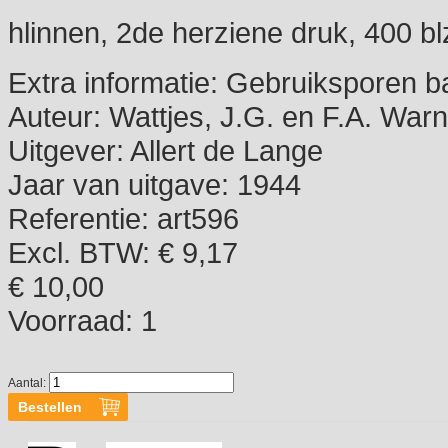
hlinnen, 2de herziene druk, 400 blz,
Extra informatie:
Gebruiksporen b
Auteur:
Wattjes, J.G. en F.A. War
Uitgever:
Allert de Lange
Jaar van uitgave:
1944
Referentie:
art596
Excl. BTW: € 9,17
€ 10,00
Voorraad:
1
Aantal: