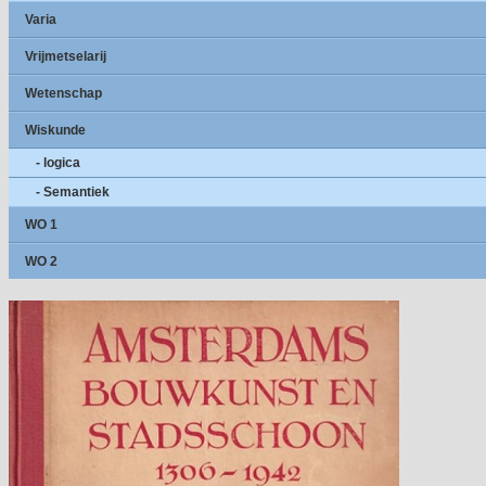
Varia
Vrijmetselarij
Wetenschap
Wiskunde
- logica
- Semantiek
WO 1
WO 2