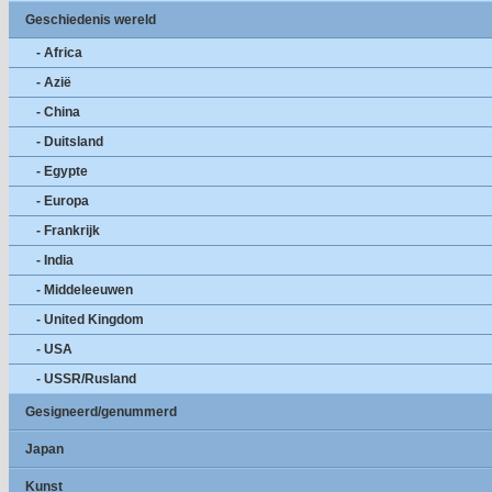
Geschiedenis wereld
- Africa
- Azië
- China
- Duitsland
- Egypte
- Europa
- Frankrijk
- India
- Middeleeuwen
- United Kingdom
- USA
- USSR/Rusland
Gesigneerd/genummerd
Japan
Kunst