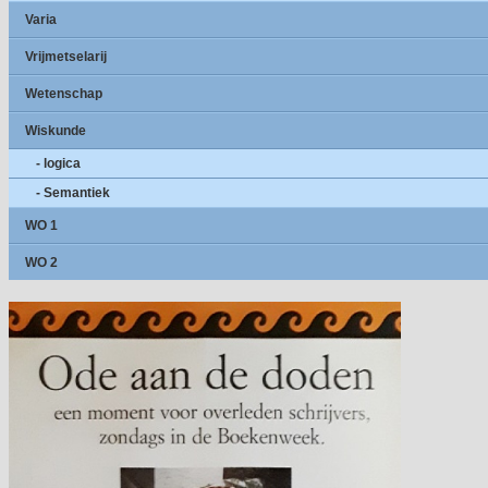
Varia
Vrijmetselarij
Wetenschap
Wiskunde
- logica
- Semantiek
WO 1
WO 2