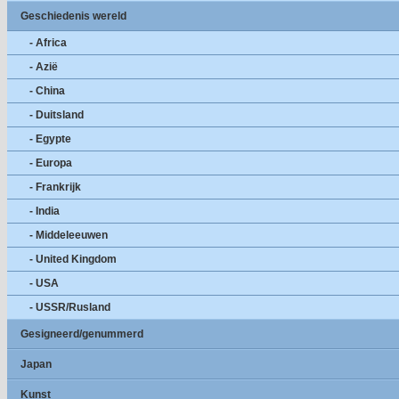
Geschiedenis wereld
- Africa
- Azië
- China
- Duitsland
- Egypte
- Europa
- Frankrijk
- India
- Middeleeuwen
- United Kingdom
- USA
- USSR/Rusland
Gesigneerd/genummerd
Japan
Kunst