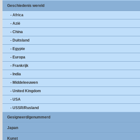
Geschiedenis wereld
- Africa
- Azië
- China
- Duitsland
- Egypte
- Europa
- Frankrijk
- India
- Middeleeuwen
- United Kingdom
- USA
- USSR/Rusland
Gesigneerd/genummerd
Japan
Kunst