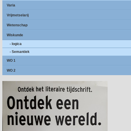
Varia
Vrijmetselarij
Wetenschap
Wiskunde
- logica
- Semantiek
WO 1
WO 2