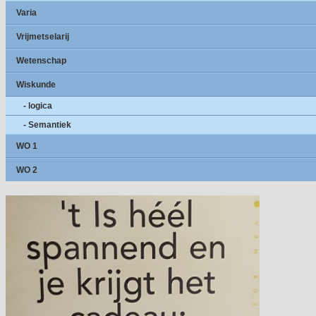
Varia
Vrijmetselarij
Wetenschap
Wiskunde
- logica
- Semantiek
WO 1
WO 2