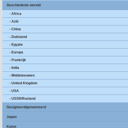
Geschiedenis wereld
- Africa
- Azië
- China
- Duitsland
- Egypte
- Europa
- Frankrijk
- India
- Middeleeuwen
- United Kingdom
- USA
- USSR/Rusland
Gesigneerd/genummerd
Japan
Kunst