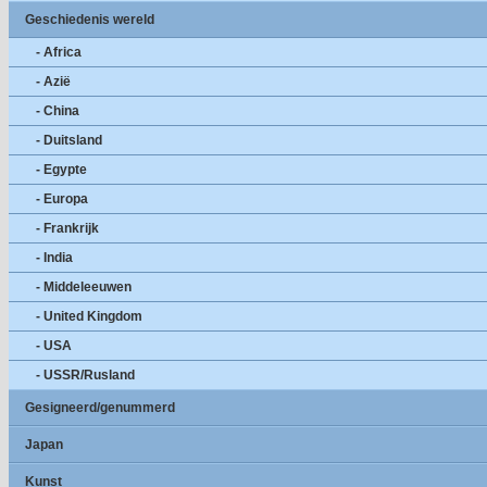
Geschiedenis wereld
- Africa
- Azië
- China
- Duitsland
- Egypte
- Europa
- Frankrijk
- India
- Middeleeuwen
- United Kingdom
- USA
- USSR/Rusland
Gesigneerd/genummerd
Japan
Kunst