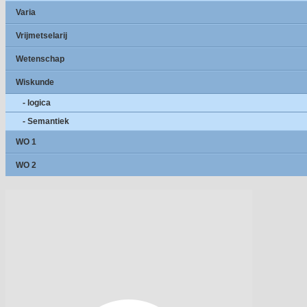
Varia
Vrijmetselarij
Wetenschap
Wiskunde
- logica
- Semantiek
WO 1
WO 2