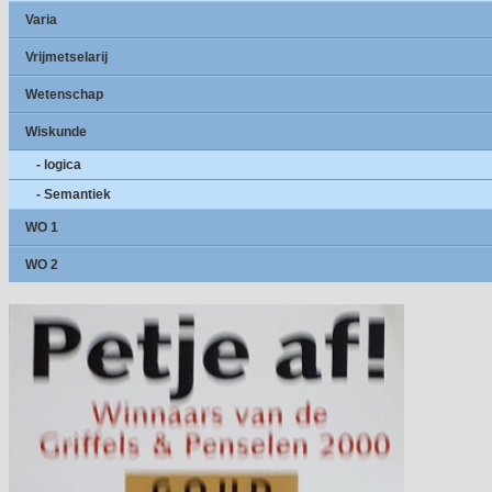
Varia
Vrijmetselarij
Wetenschap
Wiskunde
- logica
- Semantiek
WO 1
WO 2