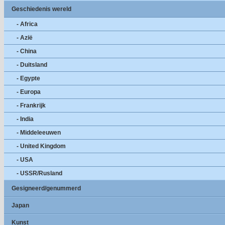
Geschiedenis wereld
- Africa
- Azië
- China
- Duitsland
- Egypte
- Europa
- Frankrijk
- India
- Middeleeuwen
- United Kingdom
- USA
- USSR/Rusland
Gesigneerd/genummerd
Japan
Kunst