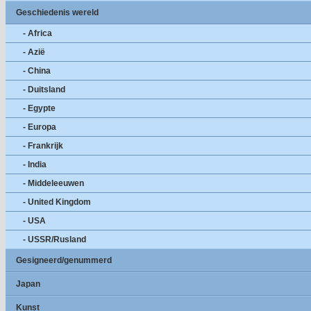
Geschiedenis wereld
- Africa
- Azië
- China
- Duitsland
- Egypte
- Europa
- Frankrijk
- India
- Middeleeuwen
- United Kingdom
- USA
- USSR/Rusland
Gesigneerd/genummerd
Japan
Kunst