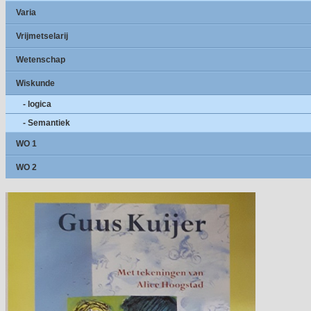
Varia
Vrijmetselarij
Wetenschap
Wiskunde
- logica
- Semantiek
WO 1
WO 2