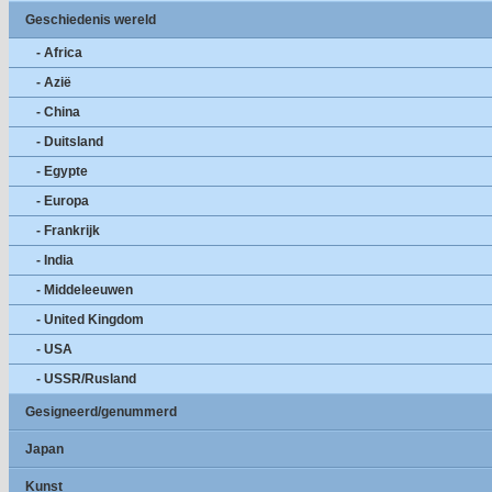
Geschiedenis wereld
- Africa
- Azië
- China
- Duitsland
- Egypte
- Europa
- Frankrijk
- India
- Middeleeuwen
- United Kingdom
- USA
- USSR/Rusland
Gesigneerd/genummerd
Japan
Kunst