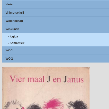
Varia
Vrijmetselarij
Wetenschap
Wiskunde
- logica
- Semantiek
WO 1
WO 2