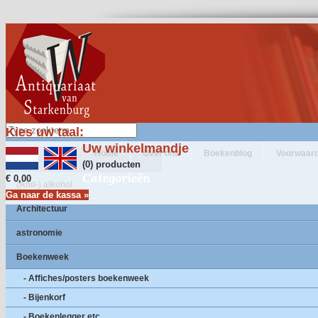
Kies uw taal:
Uw winkelmandje
Home
Over ons
Boekenblog
Voorwaar
(0) producten
Categorieën
€ 0,00
(Anti-) alkohol
Ga naar de kassa »
Architectuur
astronomie
Boekenweek
- Affiches/posters boekenweek
- Bijenkorf
- Boekenlegger etc