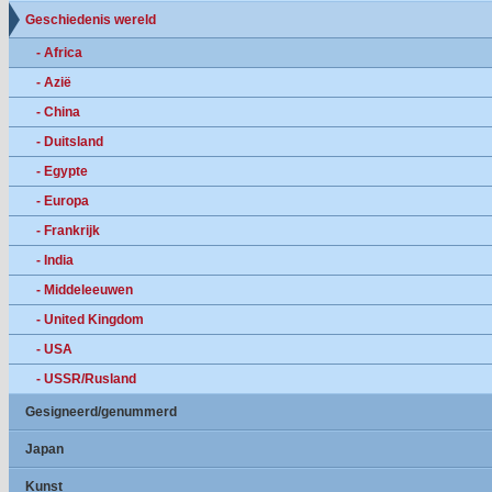
Geschiedenis wereld
- Africa
- Azië
- China
- Duitsland
- Egypte
- Europa
- Frankrijk
- India
- Middeleeuwen
- United Kingdom
- USA
- USSR/Rusland
Gesigneerd/genummerd
Japan
Kunst