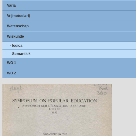
Varia
Vrijmetselarij
Wetenschap
Wiskunde
- logica
- Semantiek
WO 1
WO 2