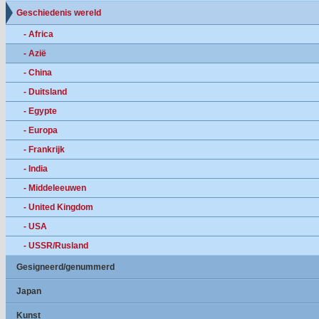
Geschiedenis wereld
- Africa
- Azië
- China
- Duitsland
- Egypte
- Europa
- Frankrijk
- India
- Middeleeuwen
- United Kingdom
- USA
- USSR/Rusland
Gesigneerd/genummerd
Japan
Kunst