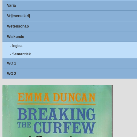
Varia
Vrijmetselarij
Wetenschap
Wiskunde
- logica
- Semantiek
WO 1
WO 2