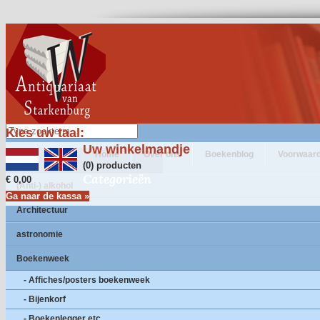
Kies uw taal:
Uw winkelmandje
Home
Over ons
Boekenblog
Voorwaar
(0) producten
Categorieën
€ 0,00
(Anti-) alkohol
Ga naar de kassa »
Architectuur
astronomie
Boekenweek
- Affiches/posters boekenweek
- Bijenkorf
- Boekenlegger etc