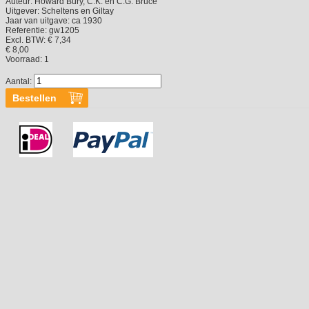
Auteur:
Howard Bury, C.K. en C.G. Bruce
Uitgever:
Scheltens en Giltay
Jaar van uitgave:
ca 1930
Referentie:
gw1205
Excl. BTW: € 7,34
€ 8,00
Voorraad:
1
Aantal: