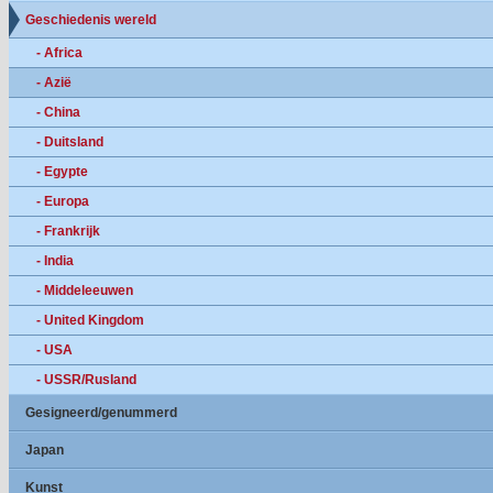
Geschiedenis wereld
- Africa
- Azië
- China
- Duitsland
- Egypte
- Europa
- Frankrijk
- India
- Middeleeuwen
- United Kingdom
- USA
- USSR/Rusland
Gesigneerd/genummerd
Japan
Kunst