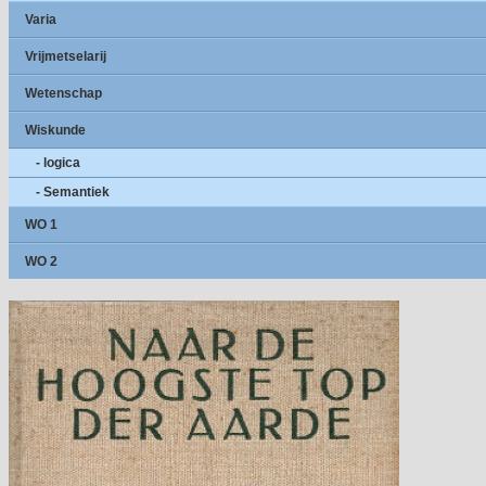
Varia
Vrijmetselarij
Wetenschap
Wiskunde
- logica
- Semantiek
WO 1
WO 2