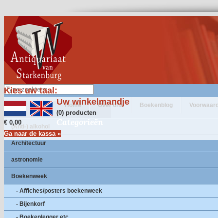
Kies uw taal:
Uw winkelmandje
Home
Over ons
Boekenblog
Voorwaar
(0) producten
Categorieën
€ 0,00
(Anti-) alkohol
Ga naar de kassa »
Architectuur
astronomie
Boekenweek
- Affiches/posters boekenweek
- Bijenkorf
- Boekenlegger etc