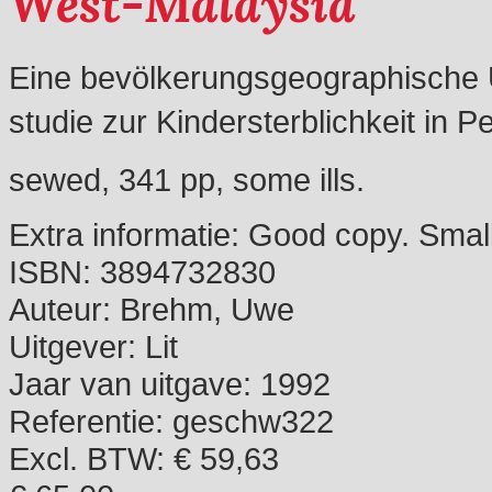
West-Malaysia
Eine bevölkerungsgeographische Un
studie zur Kindersterblichkeit in 
sewed, 341 pp, some ills.
Extra informatie:
Good copy. Small 
ISBN:
3894732830
Auteur:
Brehm, Uwe
Uitgever:
Lit
Jaar van uitgave:
1992
Referentie:
geschw322
Excl. BTW: € 59,63