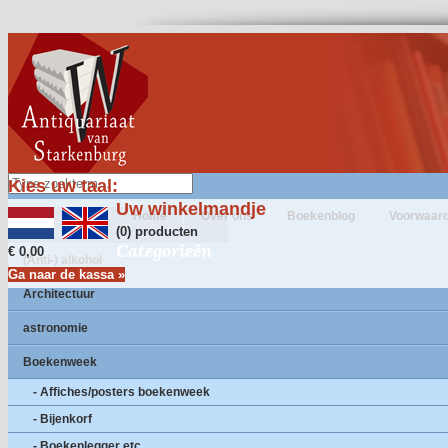
Kies uw taal:
Uw winkelmandje
Home
Over ons
Boekenblog
Voorwaar
(0) producten
Categorieën
€ 0,00
(Anti-) alkohol
Ga naar de kassa »
Architectuur
astronomie
Boekenweek
- Affiches/posters boekenweek
- Bijenkorf
- Boekenlegger etc