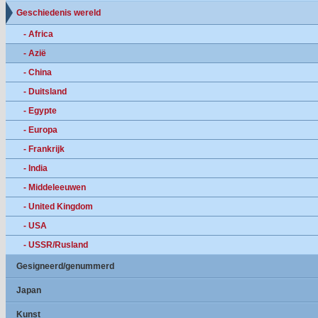
Geschiedenis wereld
- Africa
- Azië
- China
- Duitsland
- Egypte
- Europa
- Frankrijk
- India
- Middeleeuwen
- United Kingdom
- USA
- USSR/Rusland
Gesigneerd/genummerd
Japan
Kunst