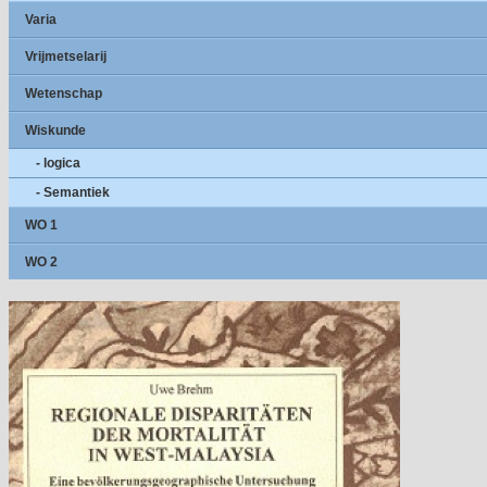
Varia
Vrijmetselarij
Wetenschap
Wiskunde
- logica
- Semantiek
WO 1
WO 2