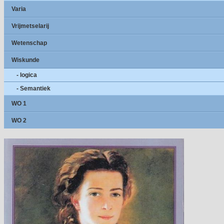
Varia
Vrijmetselarij
Wetenschap
Wiskunde
- logica
- Semantiek
WO 1
WO 2