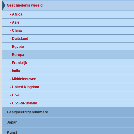
Geschiedenis wereld
- Africa
- Azië
- China
- Duitsland
- Egypte
- Europa
- Frankrijk
- India
- Middeleeuwen
- United Kingdom
- USA
- USSR/Rusland
Gesigneerd/genummerd
Japan
Kunst