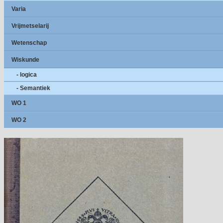
Varia
Vrijmetselarij
Wetenschap
Wiskunde
- logica
- Semantiek
WO 1
WO 2