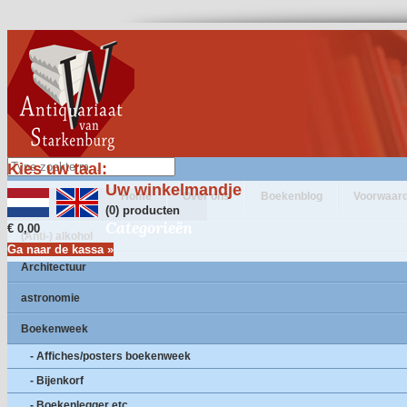
Kies uw taal:
Uw winkelmandje
Home
Over ons
Boekenblog
Voorwaar
(0) producten
Categorieën
€ 0,00
(Anti-) alkohol
Ga naar de kassa »
Architectuur
astronomie
Boekenweek
- Affiches/posters boekenweek
- Bijenkorf
- Boekenlegger etc