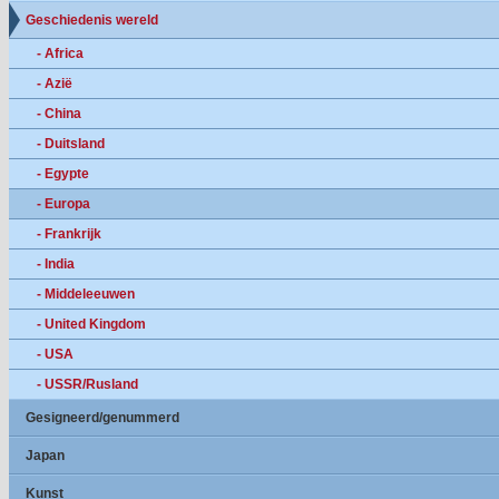
Geschiedenis wereld
- Africa
- Azië
- China
- Duitsland
- Egypte
- Europa
- Frankrijk
- India
- Middeleeuwen
- United Kingdom
- USA
- USSR/Rusland
Gesigneerd/genummerd
Japan
Kunst