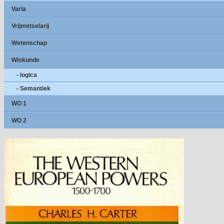
Varia
Vrijmetselarij
Wetenschap
Wiskunde
- logica
- Semantiek
WO 1
WO 2