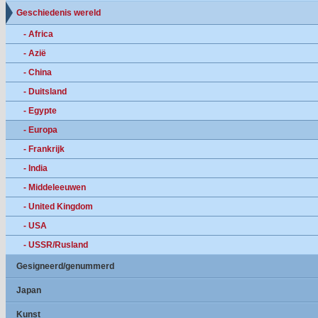
Geschiedenis wereld
- Africa
- Azië
- China
- Duitsland
- Egypte
- Europa
- Frankrijk
- India
- Middeleeuwen
- United Kingdom
- USA
- USSR/Rusland
Gesigneerd/genummerd
Japan
Kunst