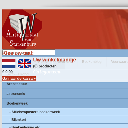
Kies uw taal:
Uw winkelmandje
Home
Over ons
Boekenblog
Voorwaar
(0) producten
Categorieën
€ 0,00
(Anti-) alkohol
Ga naar de kassa »
Architectuur
astronomie
Boekenweek
- Affiches/posters boekenweek
- Bijenkorf
- Boekenlegger etc