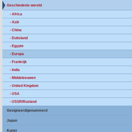
Geschiedenis wereld
- Africa
- Azië
- China
- Duitsland
- Egypte
- Europa
- Frankrijk
- India
- Middeleeuwen
- United Kingdom
- USA
- USSR/Rusland
Gesigneerd/genummerd
Japan
Kunst