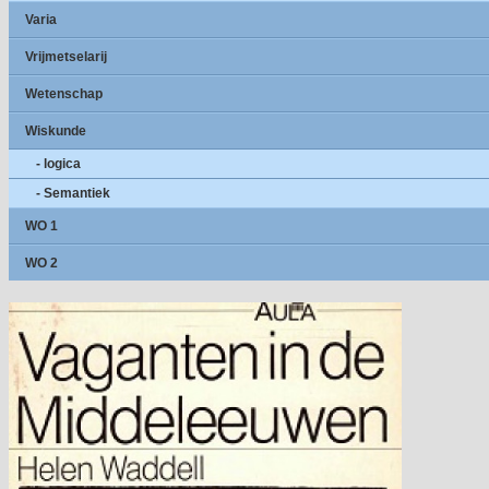
Varia
Vrijmetselarij
Wetenschap
Wiskunde
- logica
- Semantiek
WO 1
WO 2