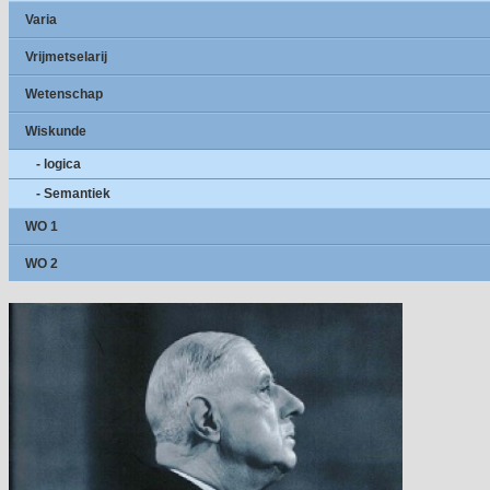
Varia
Vrijmetselarij
Wetenschap
Wiskunde
- logica
- Semantiek
WO 1
WO 2