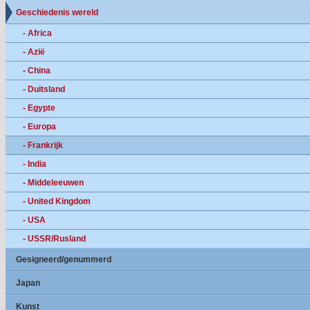
Geschiedenis wereld
- Africa
- Azië
- China
- Duitsland
- Egypte
- Europa
- Frankrijk
- India
- Middeleeuwen
- United Kingdom
- USA
- USSR/Rusland
Gesigneerd/genummerd
Japan
Kunst