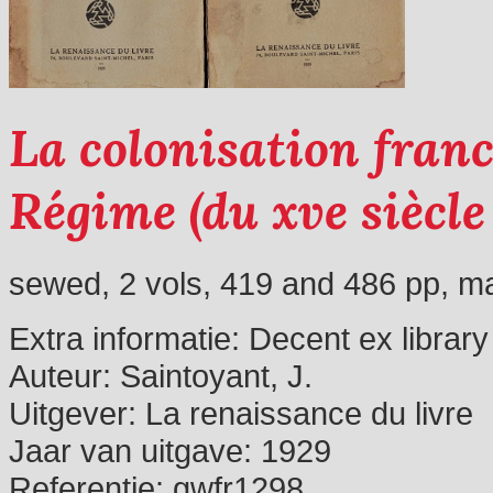
La colonisation franc
Régime (du xve siècle
sewed, 2 vols, 419 and 486 pp, m
Extra informatie:
Decent ex library
Auteur:
Saintoyant, J.
Uitgever:
La renaissance du livre
Jaar van uitgave:
1929
Referentie:
gwfr1298