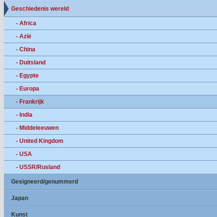
Geschiedenis wereld
- Africa
- Azië
- China
- Duitsland
- Egypte
- Europa
- Frankrijk
- India
- Middeleeuwen
- United Kingdom
- USA
- USSR/Rusland
Gesigneerd/genummerd
Japan
Kunst