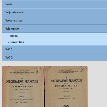
Varia
Vrijmetselarij
Wetenschap
Wiskunde
- logica
- Semantiek
WO 1
WO 2