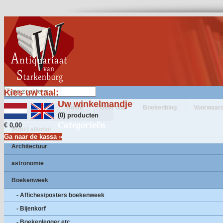
Kies uw taal:
Uw winkelmandje
Home
Over ons
Boekenblog
Voorwaar
(0) producten
Categorieën
€ 0,00
(Anti-) alkohol
Ga naar de kassa »
Architectuur
astronomie
Boekenweek
- Affiches/posters boekenweek
- Bijenkorf
- Boekenlegger etc