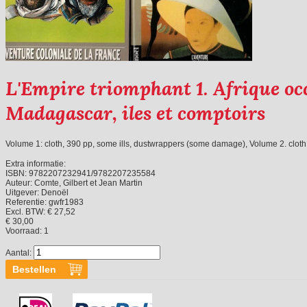
L'Empire triomphant 1. Afrique occ
Madagascar, iles et comptoirs
Volume 1: cloth, 390 pp, some ills, dustwrappers (some damage), Volume 2. cloth,
Extra informatie:
ISBN:
9782207232941/9782207235584
Auteur:
Comte, Gilbert et Jean Martin
Uitgever:
Denoël
Referentie:
gwfr1983
Excl. BTW: € 27,52
€ 30,00
Voorraad:
1
Aantal: