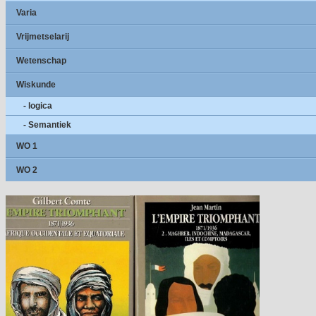
Varia
Vrijmetselarij
Wetenschap
Wiskunde
- logica
- Semantiek
WO 1
WO 2