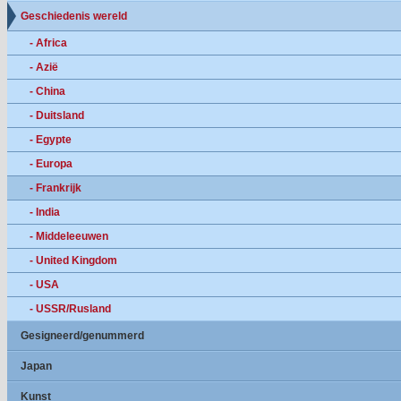
Geschiedenis wereld
- Africa
- Azië
- China
- Duitsland
- Egypte
- Europa
- Frankrijk
- India
- Middeleeuwen
- United Kingdom
- USA
- USSR/Rusland
Gesigneerd/genummerd
Japan
Kunst