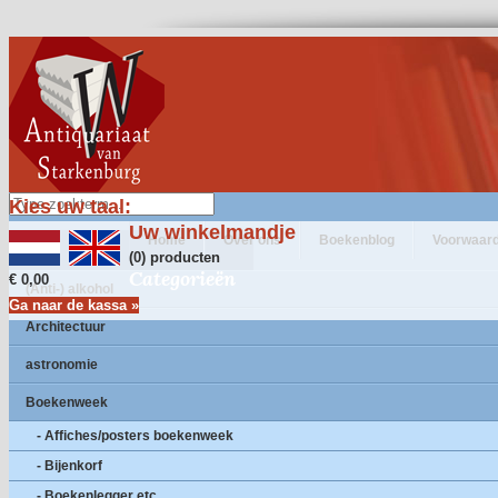
Kies uw taal:
Uw winkelmandje
Home
Over ons
Boekenblog
Voorwaar
(0) producten
Categorieën
€ 0,00
(Anti-) alkohol
Ga naar de kassa »
Architectuur
astronomie
Boekenweek
- Affiches/posters boekenweek
- Bijenkorf
- Boekenlegger etc