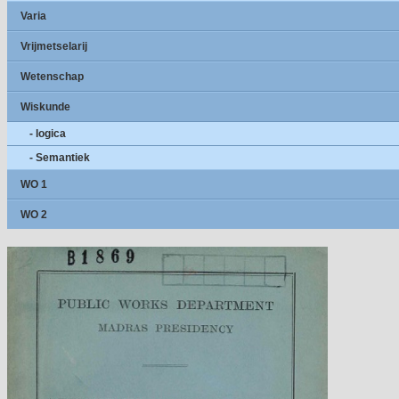
Varia
Vrijmetselarij
Wetenschap
Wiskunde
- logica
- Semantiek
WO 1
WO 2