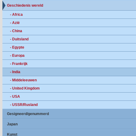
Geschiedenis wereld
- Africa
- Azië
- China
- Duitsland
- Egypte
- Europa
- Frankrijk
- India
- Middeleeuwen
- United Kingdom
- USA
- USSR/Rusland
Gesigneerd/genummerd
Japan
Kunst