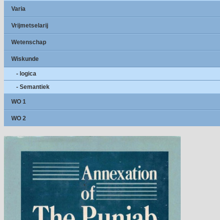
Varia
Vrijmetselarij
Wetenschap
Wiskunde
- logica
- Semantiek
WO 1
WO 2