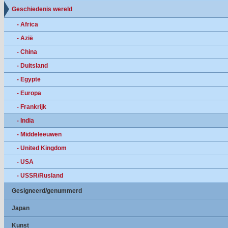
Geschiedenis wereld
- Africa
- Azië
- China
- Duitsland
- Egypte
- Europa
- Frankrijk
- India
- Middeleeuwen
- United Kingdom
- USA
- USSR/Rusland
Gesigneerd/genummerd
Japan
Kunst