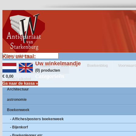
Kies uw taal:
Uw winkelmandje
Home
Over ons
Boekenblog
Voorwaar
(0) producten
Categorieën
€ 0,00
(Anti-) alkohol
Ga naar de kassa »
Architectuur
astronomie
Boekenweek
- Affiches/posters boekenweek
- Bijenkorf
- Boekenlegger etc