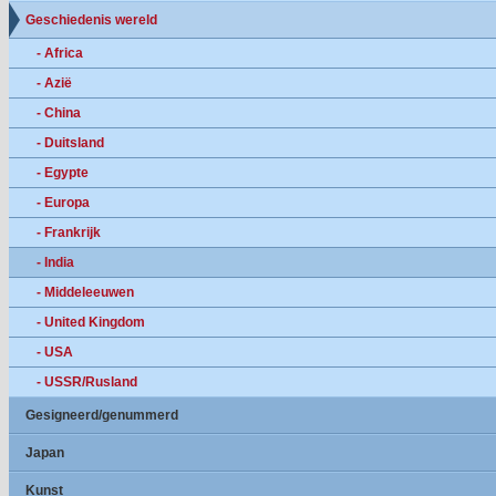
Geschiedenis wereld
- Africa
- Azië
- China
- Duitsland
- Egypte
- Europa
- Frankrijk
- India
- Middeleeuwen
- United Kingdom
- USA
- USSR/Rusland
Gesigneerd/genummerd
Japan
Kunst