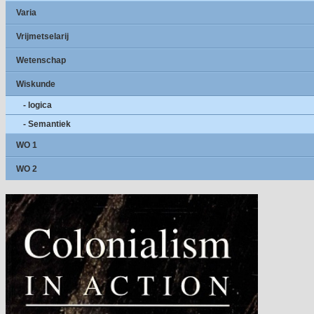
Varia
Vrijmetselarij
Wetenschap
Wiskunde
- logica
- Semantiek
WO 1
WO 2