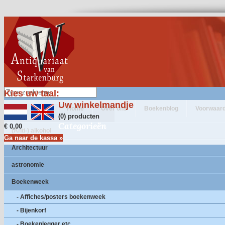
Kies uw taal:
Uw winkelmandje
Home
Over ons
Boekenblog
Voorwaar
(0) producten
Categorieën
€ 0,00
(Anti-) alkohol
Ga naar de kassa »
Architectuur
astronomie
Boekenweek
- Affiches/posters boekenweek
- Bijenkorf
- Boekenlegger etc