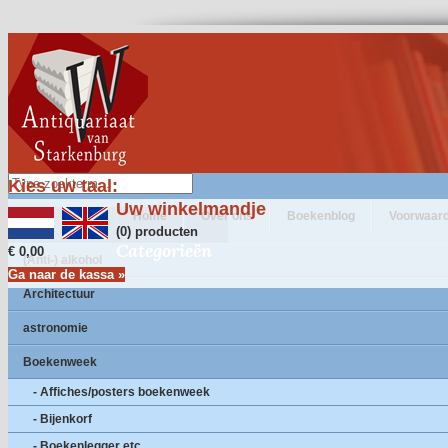
Kies uw taal:
Uw winkelmandje
Home
Over ons
Boekenblog
Voorwaar
(0) producten
Categorieën
€ 0,00
(Anti-) alkohol
Ga naar de kassa »
Architectuur
astronomie
Boekenweek
- Affiches/posters boekenweek
- Bijenkorf
- Boekenlegger etc