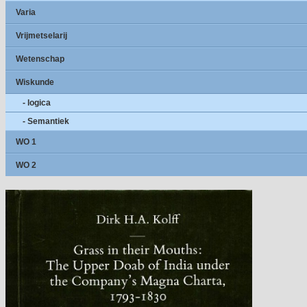
Varia
Vrijmetselarij
Wetenschap
Wiskunde
- logica
- Semantiek
WO 1
WO 2