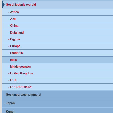
Geschiedenis wereld
- Africa
- Azië
- China
- Duitsland
- Egypte
- Europa
- Frankrijk
- India
- Middeleeuwen
- United Kingdom
- USA
- USSR/Rusland
Gesigneerd/genummerd
Japan
Kunst